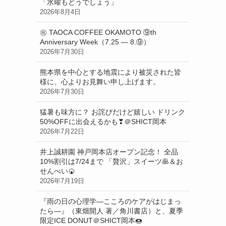
「水曜もどうでしょう」
2026年8月4日
㊗ TAOCA COFFEE OKAMOTO ⑨th
Anniversary Week（7.25 ― 8.⑨）
2026年7月30日
熊本県を中心とする地震により被災された皆
様に、心よりお見舞い申し上げます。
2026年7月30日
猛暑も味方に？ お詫びだけど嬉しい ドリンク
50%OFFに出会えるかも❣＠SHICT岡本
2026年7月22日
井上誠耕園 神戸岡本店オープン記念！ 全品
10%割引は7/24まで 「贅沢」スイーツ🥞＆お
せんべい🍘
2026年7月19日
『雨の日の心理学―こころのケアがはじまっ
たら―』（東畑開人 著／角川書店）と、夏季
限定ICE DONUT＠SHICT岡本🍩