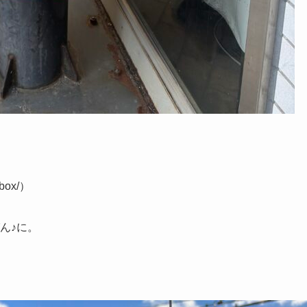
lbox/）
ん♪に。