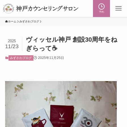
予約
ホーム
みずさわブログ
ヴィッセル神戸 創設30周年をね
2025
11/23
ぎらって☕
2025年11月25日
みずさわブログ