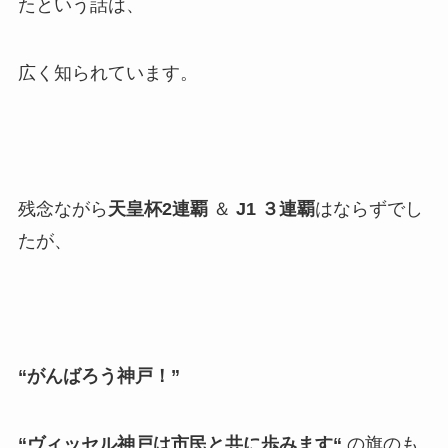
たという話は、
広く知られています。
残念ながら
天皇杯2連覇
＆
J1 ３連覇
はならずでし
たが、
“がんばろう神戸！”
“ヴィッセル神戸は市民と共に歩みます“
の旗のも