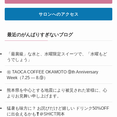
サロンへのアクセス
最近のがんばりすぎないブログ
「最襄級」な水と、水曜限定スイーツで、「水曜もど
うでしょう」
㊗ TAOCA COFFEE OKAMOTO ⑨th Anniversary
Week（7.25 ― 8.⑨）
熊本県を中心とする地震により被災された皆様に、心
よりお見舞い申し上げます。
猛暑も味方に？ お詫びだけど嬉しい ドリンク50%OFF
に出会えるかも❣＠SHICT岡本