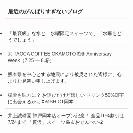
最近のがんばりすぎないブログ
「最襄級」な水と、水曜限定スイーツで、「水曜もど
うでしょう」
㊗ TAOCA COFFEE OKAMOTO ⑨th Anniversary
Week（7.25 ― 8.⑨）
熊本県を中心とする地震により被災された皆様に、心
よりお見舞い申し上げます。
猛暑も味方に？ お詫びだけど嬉しい ドリンク50%OFF
に出会えるかも❣＠SHICT岡本
井上誠耕園 神戸岡本店オープン記念！ 全品10%割引は
7/24まで 「贅沢」スイーツ🥞＆おせんべい🍘