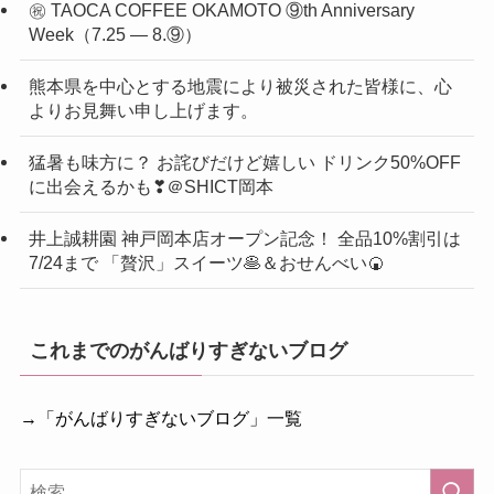
㊗ TAOCA COFFEE OKAMOTO ⑨th Anniversary
Week（7.25 ― 8.⑨）
熊本県を中心とする地震により被災された皆様に、心
よりお見舞い申し上げます。
猛暑も味方に？ お詫びだけど嬉しい ドリンク50%OFF
に出会えるかも❣＠SHICT岡本
井上誠耕園 神戸岡本店オープン記念！ 全品10%割引は
7/24まで 「贅沢」スイーツ🥞＆おせんべい🍘
これまでのがんばりすぎないブログ
→「がんばりすぎないブログ」一覧