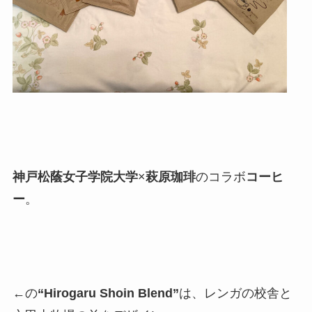
神戸松蔭女子学院大学
×
萩原珈琲
のコラボ
コーヒ
ー
。
←の
“Hirogaru Shoin Blend”
は、レンガの校舎と