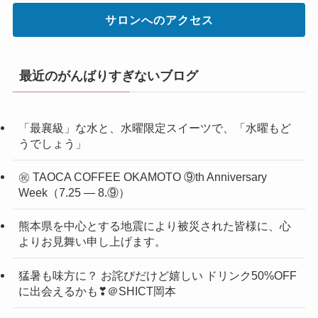
サロンへのアクセス
最近のがんばりすぎないブログ
「最襄級」な水と、水曜限定スイーツで、「水曜もど
うでしょう」
㊗ TAOCA COFFEE OKAMOTO ⑨th Anniversary
Week（7.25 ― 8.⑨）
熊本県を中心とする地震により被災された皆様に、心
よりお見舞い申し上げます。
猛暑も味方に？ お詫びだけど嬉しい ドリンク50%OFF
に出会えるかも❣＠SHICT岡本