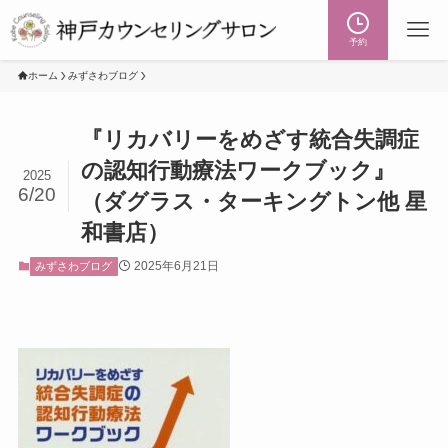
予約
ホーム
みずさわブログ
『リカバリーをめざす統合失調症
の認知行動療法ワークブック』
2025
6/20
（ダグラス・ターキングトン他 星
和書店）
2025年6月21日
みずさわブログ