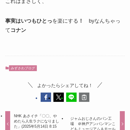
これはまさしく、
事実はいつもひと
っ
を楽にする
！
byなんちゃっ
て
コナン
みずさわブログ
よかったらシェアしてね！
NHK あさイチ「〇〇、や
ジャムおじさんのパン工
めたら人生ラクになりまし
場 ＠神戸アンパンマンこ
た」(2025年5月14日 8:15
どもミュージアム＆モール