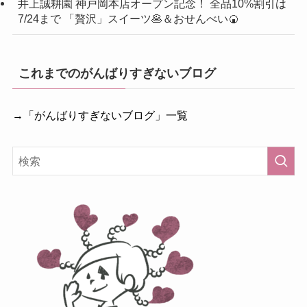
井上誠耕園 神戸岡本店オープン記念！ 全品10%割引は
7/24まで 「贅沢」スイーツ🥞＆おせんべい🍘
これまでのがんばりすぎないブログ
→「がんばりすぎないブログ」一覧