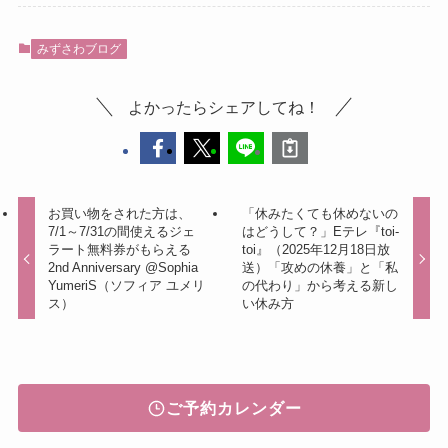
みずさわブログ
よかったらシェアしてね！
お買い物をされた方は、
「休みたくても休めないの
7/1～7/31の間使えるジェ
はどうして？」Eテレ『toi-
ラート無料券がもらえる
toi』（2025年12月18日放
2nd Anniversary @Sophia
送）「攻めの休養」と「私
YumeriS（ソフィア ユメリ
の代わり」から考える新し
ス）
い休み方
ご予約カレンダー