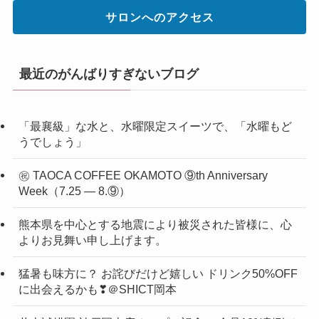
サロンへのアクセス
最近のがんばりすぎないブログ
「最襄級」な水と、水曜限定スイーツで、「水曜もど
うでしょう」
㊗ TAOCA COFFEE OKAMOTO ⑨th Anniversary
Week（7.25 ― 8.⑨）
熊本県を中心とする地震により被災された皆様に、心
よりお見舞い申し上げます。
猛暑も味方に？ お詫びだけど嬉しい ドリンク50%OFF
に出会えるかも❣＠SHICT岡本