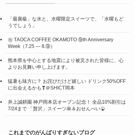
「最襄級」な水と、水曜限定スイーツで、「水曜もど
うでしょう」
㊗ TAOCA COFFEE OKAMOTO ⑨th Anniversary
Week（7.25 ― 8.⑨）
熊本県を中心とする地震により被災された皆様に、心
よりお見舞い申し上げます。
猛暑も味方に？ お詫びだけど嬉しい ドリンク50%OFF
に出会えるかも❣＠SHICT岡本
井上誠耕園 神戸岡本店オープン記念！ 全品10%割引は
7/24まで 「贅沢」スイーツ🥞＆おせんべい🍘
これまでのがんばりすぎないブログ