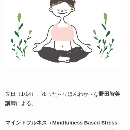
先日（1/14）、ゆった～りほんわか～な
野田智美
講師
による、
マインドフルネス（
Mindfulness Based Stress